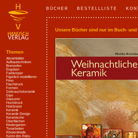
BÜCHER
BESTELLLISTE
KON
Unsere Bücher sind nur im Buch- und 
Themen
Abziehbilder
Aufbautechniken
Brennofen
Engoben
Farbkörper
Figürlich modellieren
Fimo
Flachdruck
Formen
Gebrauchskeramik
Gips
Glasuren
Hochdruck
Holzbrand
Keramik
Keramik-Design
Keramische
Oberflächen
Kindergarten-
Tonarbeiten
Körperdetails
Kunst des Raku