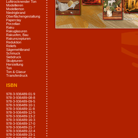
Lufttrocknender Ton
Modellieren
Modellierton
Niedrigbrand
Oberflächengestaltung
Paperclay
Porzellan
Raku
Rakuglasuren
Rakuofen, Bau
Rakurezepturen
Reduktion
Reliefs
Sägemehlbrand
Schmuck
Siebdruck
Skulpturen-
Herstellung
Ton
Ton & Glasur
Transferdruck
ISBN
978-3-936489-01-9
978-3-936489-08-8
978-3-936489-09-5
978-3-936489-10-1
978-3-936489-11-8
978-3-936489-12-5
978-3-936489-13-2
978-3-936489-16-3
978-3-936489-17-0
978-3-936489-21-7
978-3-936489-22-4
978-3-936489-23-1